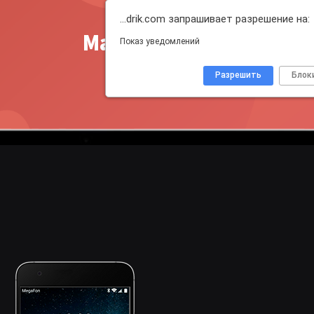
…drik.com запрашивает разрешение на:
Master Push
Показ уведомлений
Разрешить
Блок