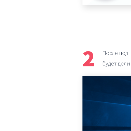
2
После под
будет дел