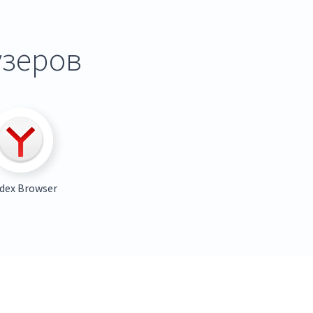
узеров
dex Browser