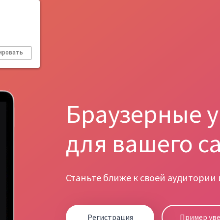
ировать
Браузерные 
для вашего с
Станьте ближе к своей аудитории
Регистрация
Пример ув