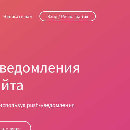
Написать нам
Вход / Регистрация
уведомления
айта
 используя push-уведомления
едомления