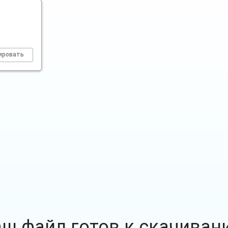
ировать
аш файл готов к скачиван