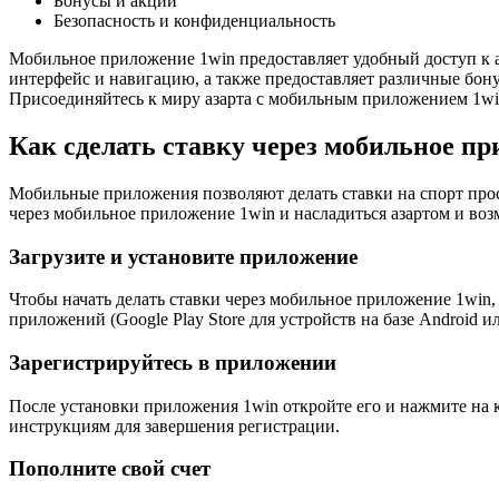
Бонусы и акции
Безопасность и конфиденциальность
Мобильное приложение 1win предоставляет удобный доступ к а
интерфейс и навигацию, а также предоставляет различные бон
Присоединяйтесь к миру азарта с мобильным приложением 1wi
Как сделать ставку через мобильное пр
Мобильные приложения позволяют делать ставки на спорт прос
через мобильное приложение 1win и насладиться азартом и во
Загрузите и установите приложение
Чтобы начать делать ставки через мобильное приложение 1win,
приложений (Google Play Store для устройств на базе Android и
Зарегистрируйтесь в приложении
После установки приложения 1win откройте его и нажмите на 
инструкциям для завершения регистрации.
Пополните свой счет