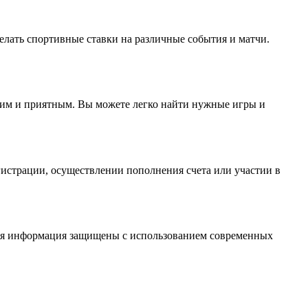
елать спортивные ставки на различные события и матчи.
ким и приятным. Вы можете легко найти нужные игры и
гистрации, осуществлении пополнения счета или участии в
ная информация защищены с использованием современных